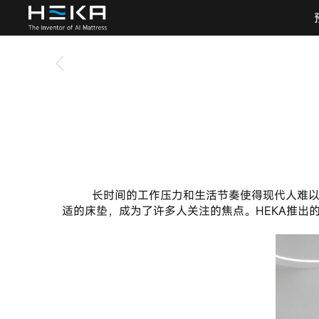
       长时间的工作压力和生活节奏使得现代人难以获得充足而高质量的睡眠，随之而来的身体不适与精神状态的下降，令许多人感到无力应对日常生活。找到一款合
适的床垫，成为了许多人关注的焦点。HEKA推出