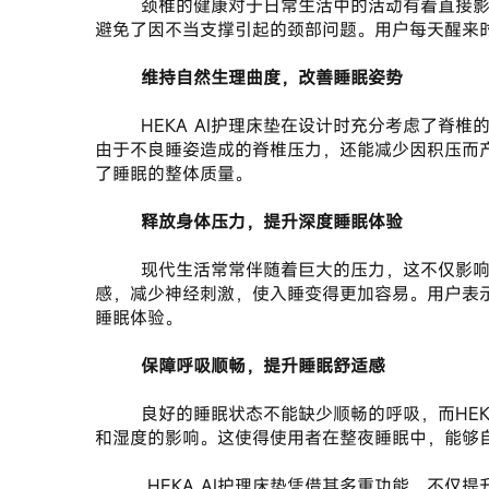
       颈椎的健康对于日常生活中的活动有着直接影响，而HEKA AI护理床垫的设计尤其关注这一点。床垫的支撑设计，能够让颈部在睡眠时保持在一个自然的状态，
避免了因不当支撑引起的颈部问题。用户每天醒来
       维持自然生理曲度，改善睡眠姿势
       HEKA AI护理床垫在设计时充分考虑了脊椎的自然生理曲度，通过整晚的AI调节支撑，让脊椎处于自然曲度，有效保护脊椎健康。这样的设计不仅能够有效缓解
由于不良睡姿造成的脊椎压力，还能减少因积压而
了睡眠的整体质量。
       释放身体压力，提升深度睡眠体验
       现代生活常常伴随着巨大的压力，这不仅影响了睡眠的时长，也显著影响了睡眠的质量。HEKA AI护理床垫通过独特的材料和设计，帮助快速释放身体的紧张
感，减少神经刺激，使入睡变得更加容易。用户表
睡眠体验。
       保障呼吸顺畅，提升睡眠舒适感
       良好的睡眠状态不能缺少顺畅的呼吸，而HEKA AI护理床垫的透气性设计，有助于保持在睡眠状态下的呼吸畅通。通过优越的材质，让用户在夜间不易受到温度
和湿度的影响。这使得使用者在整夜睡眠中，能够
        HEKA AI护理床垫凭借其多重功能，不仅提升了用户的睡眠体验，更帮助人们关注自身的健康。HEKA目前在全国范围内设立了超过630家的HEKA全球国际睡