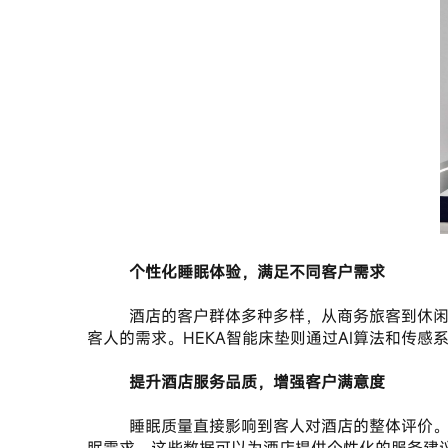
       个性化睡眠体验，满足不同客户需求
       酒店的客户群体多种多样，从商务旅客到休闲度假者，每个人的体型、睡眠习惯和健康状况都有所不同。而传统的床垫往往只能提供单一的支撑，难以满足不同
客人的需求。HEKA智能床垫则通过AI算法和传
       提升酒店服务品质，增强客户满意度
       睡眠质量直接影响到客人对酒店的整体评价。HEKA智能床垫不仅能够改善客人的睡眠质量，还能为酒店提供科学的数据支持，帮助酒店更精准地了解客人的睡