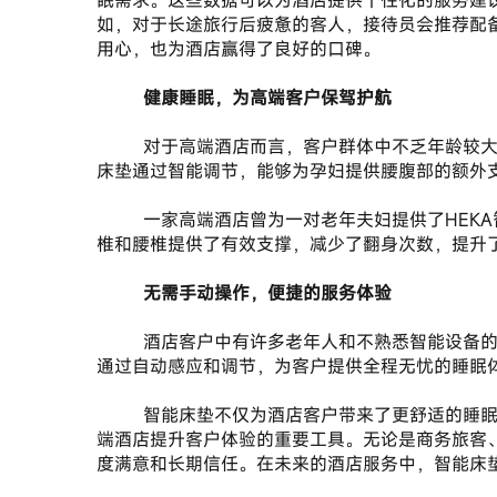
眠需求。这些数据可以为酒店提供个性化的服务建
如，对于长途旅行后疲惫的客人，接待员会推荐配
用心，也为酒店赢得了良好的口碑。
       健康睡眠，为高端客户保驾护航
       对于高端酒店而言，客户群体中不乏年龄较大或有特定健康需求的客人，如老年人、孕妇等。HEKA智能床垫的设计充分考虑到了这些特殊人群的需求。例如，
床垫通过智能调节，能够为孕妇提供腰腹部的额外
       一家高端酒店曾为一对老年夫妇提供了HEKA智能床垫。这对夫妇因长途旅行后感到疲惫，睡眠质量不佳。在使用智能床垫后，床垫通过实时调节，为他们的颈
椎和腰椎提供了有效支撑，减少了翻身次数，提升
       无需手动操作，便捷的服务体验
       酒店客户中有许多老年人和不熟悉智能设备的客人，他们可能对复杂的智能设备感到陌生。而HEKA智能床垫的无开关设计，完全杜绝了手动操作的繁琐。床垫
通过自动感应和调节，为客户提供全程无忧的睡眠
       智能床垫不仅为酒店客户带来了更舒适的睡眠体验，也为酒店提升服务品质提供了有力支持。HEKA智能床垫凭借独特的智能调节功能和个性化支撑，正成为高
端酒店提升客户体验的重要工具。无论是商务旅客
度满意和长期信任。在未来的酒店服务中，智能床