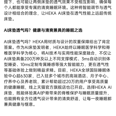
提下，也可能让两侧床垫的透气效果不受相互影响，确保每
个人都能享受专属的清爽睡眠环境。这种将智能调节与透气
设计相结合的理念，让HEKA AI床垫在透气性能上远超传统
床垫。
AI床垫透气吗？健康与清爽兼具的睡眠之选
AI床垫透气吗？HEKA用材质与设计的双重保障给出了肯定
答案。作为AI床垫发明者，HEKA始终以睡眠医学科学和脊
椎医学科学为核心，将AI技术与实用性能深度融合，不仅让
AI床垫具备200万种及以上不同支撑模式、3ms自动识别体
型睡姿、10ms定制专属睡感等强大智能能力，更在透气性
等基础体验上做到精益求精。目前，HEKA全球国际睡眠体
验中心超630家，已入驻多个城市的高端酒店、月子中心、
疗养中心及养老院，累计帮助超过20万的用户享受高质量
的健康睡眠，线上天猫官方旗舰店也已开启。选择HEKA AI
床垫，既能体验真AI护脊带来的脊椎保护与睡眠质量提升，
也能拥有全方位透气设计带来的清爽舒适，让每一夜睡眠都
兼具健康与惬意。