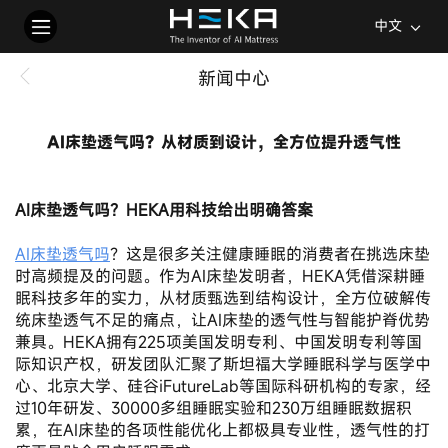
中文
新闻中心
AI床垫透气吗？从材质到设计，全方位提升透气性
2025-12-22
AI床垫透气吗？HEKA用科技给出明确答案
AI床垫透气吗
？这是很多关注健康睡眠的消费者在挑选床垫
时高频提及的问题。作为AI床垫发明者，HEKA凭借深耕睡
眠科技多年的实力，从材质甄选到结构设计，全方位破解传
统床垫透气不足的痛点，让AI床垫的透气性与智能护脊优势
兼具。HEKA拥有225项美国发明专利、中国发明专利等国
际知识产权，研发团队汇聚了斯坦福大学睡眠科学与医学中
心、北京大学、硅谷iFutureLab等国际科研机构的专家，经
过10年研发、30000多组睡眠实验和230万组睡眠数据积
累，在AI床垫的各项性能优化上都极具专业性，透气性的打