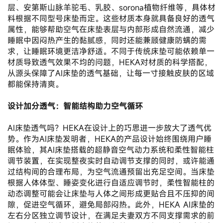
层、安第斯山脉羊驼毛、乳胶、sorona植物纤维等，具体材
料根据不同型号床垫而定。这些材质本身就具备良好的透气
属性，能够帮助空气在床垫表层与内部形成自然流通，减少
睡眠中因闷热产生的黏腻感，同时还能兼顾健康防螨的需
求，让睡眠环境更洁净舒适。不同于传统床垫可能依赖单一
材质导致透气效果不均的问题，HEKA对材质的科学搭配，
从源头保障了AI床垫的透气基础，让每一寸接触皮肤的区域
都能保持清爽。
设计加分透气：智能结构助力空气循环
AI床垫透气吗？HEKA在设计上的巧思进一步放大了透气优
势。作为AI床垫发明者，HEKA的产品设计始终围绕用户睡
眠体验，其AI床垫搭载的超静音空气动力系统和柔性智能柱
调节装置，在实现整夜实时自动调节支撑的同时，或许能通
过结构间的合理布局，为空气流通预留出充足空间。当床垫
根据人体体型、睡姿变化进行自适应调节时，柔性智能柱的
动态调整可能会让床垫与人体之间形成更贴合且不压抑的间
隙，促进空气循环，避免局部闷热。此外，HEKA AI床垫的
左右分区独立调节设计，在满足夫妻双方不同支撑需求的前