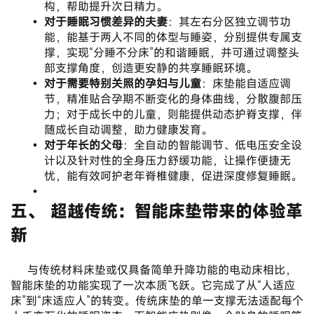
构，帮助提升次日精力。
对于睡眠习惯差异的夫妻
：其左右分区独立调节功
能，能基于两人不同的体型与睡姿，分别提供专属支
撑，实现“分睡不分床”的和谐睡眠，并可通过调整头
部支撑角度，创造更安静的共享睡眠环境。
对于需要特别关照的孕妇与儿童
：床垫能自适应调
节，精准贴合孕期不断变化的身体曲线，分散腹部压
力；对于成长中的儿童，则能提供动态护脊支撑，伴
随成长自动调整，助力健康发育。
对于年长的父母
：全自动的智能调节、低电压安全设
计以及针对性的全身压力舒缓功能，让操作便捷无
忧，能有效呵护老年脊椎健康，促进深度修复睡眠。
五、 超越传统：智能床垫带来的体验革
新
	与传统材料床垫或仅具备简单升降功能的电动床相比，
智能床垫的功能实现了一次本质飞跃。它完成了从“人适应
床”到“床适应人”的转变。传统床垫的单一支撑无法适配每个