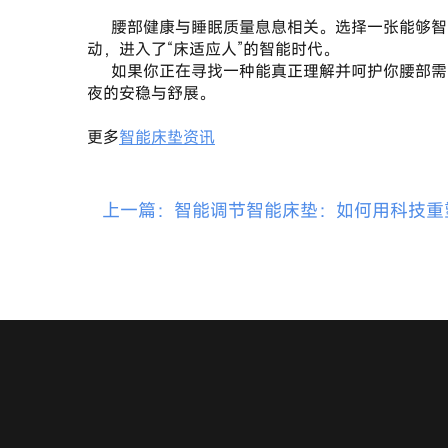
	腰部健康与睡眠质量息息相关。选择一张能够智能调节的护腰的智能床垫，不仅是对睡眠体验的升级，更是对自身长期健康的积极投资。它告别了“人适应床”的被
动，进入了“床适应人”的智能时代。
	如果你正在寻找一种能真正理解并呵护你腰部需求的睡眠解决方案，那么，一款像HEKA这样的护腰的智能床垫，值得成为你的考虑。让科技的力量，托起你每一
夜的安稳与舒展。
更多
智能床垫资讯
上一篇：智能调节智能床垫：如何用科技重