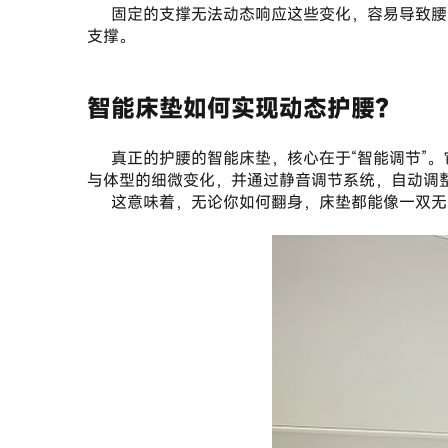
	固定的支撑无法动态响应这些变化，容易导致腰部在部分睡姿下缺乏有效支撑，长此以往可能加剧腰部疲劳与不适。真正的“护腰”，需要的是持续且精准的跟随与
支撑。
智能床垫如何实现动态护腰？
	真正的护腰的智能床垫，核心在于“智能调节”。它并非简单的材质升级，而是内置了精密的传感系统与智能算法。以HEKA的产品为例，这种床垫能够实时识别睡姿
与体型的细微变化，并通过静音调节系统，自动调
	这意味着，无论你如何翻身，床垫都能像一双