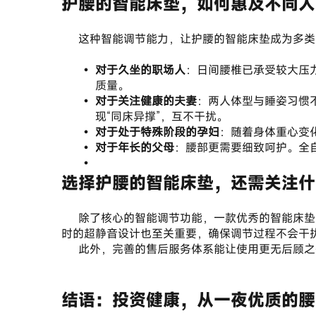
护腰的智能床垫，如何惠及不同人
	这种智能调节能力，让护腰的智能床垫成为多
对于久坐的职场人
：日间腰椎已承受较大压
质量。
对于关注健康的夫妻
：两人体型与睡姿习惯
现“同床异撑”，互不干扰。
对于处于特殊阶段的孕妇
：随着身体重心变
对于年长的父母
：腰部更需要细致呵护。全
选择护腰的智能床垫，还需关注什
	除了核心的智能调节功能，一款优秀的智能床垫还需具备可靠的品质保障。这包括采用亲肤环保、健康防螨的安心材质，确保睡眠环境的安全与舒适；同时，运行
时的超静音设计也至关重要，确保调节过程不会干
	此外，完善的售后服务体系能让使用更无后顾之
结语：投资健康，从一夜优质的腰