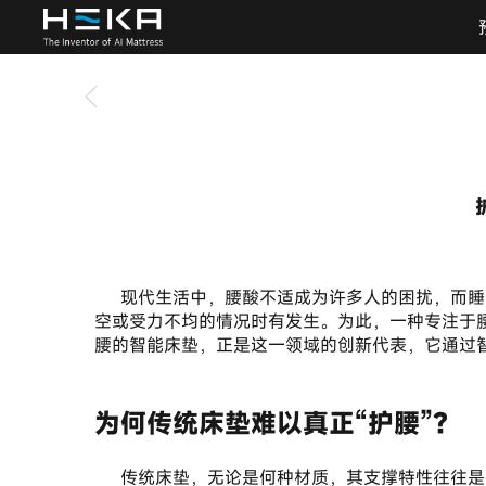
	现代生活中，腰酸不适成为许多人的困扰，而睡眠时的支撑不足往往是潜在原因之一。一张普通的床垫，无论软硬，都难以整夜适配我们不断变化的睡姿，腰部悬
空或受力不均的情况时有发生。为此，一种专注于
腰的智能床垫，正是这一领域的创新代表，它通过
为何传统床垫难以真正“护腰”？
	传统床垫，无论是何种材质，其支撑特性往往