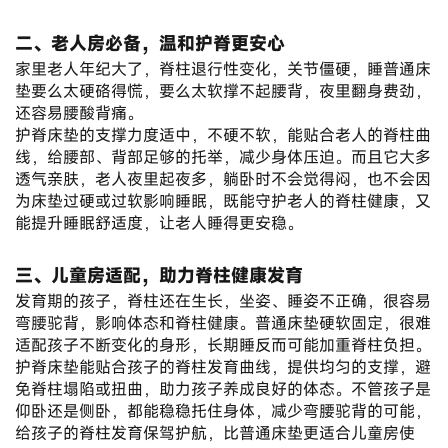
二、老人房必备，温和护脊更安心
家里老人年纪大了，脊柱退行性变化，关节僵硬，睡普通床
垫要么太硬硌得慌，要么太软撑不起腰背，夜里翻身费劲，
还容易腰酸背痛。
护脊床垫的支撑力度适中，不硬不软，能贴合老人的脊柱曲
线，给腰部、背部足够的托举，减少身体压迫。而且它大多
透气亲肤，老人夜里起夜多，躺卧时不会觉得闷，也不会因
为床垫过硬或过软影响睡眠，既能守护老人的脊柱健康，又
能提升睡眠舒适度，让老人睡得更安稳。
三、儿童房适配，助力脊柱健康发育
发育期的孩子，脊柱还在生长，坐姿、睡姿不正确，很容易
弯腰驼背，影响体态和脊柱健康。普通床垫硬软固定，很难
适配孩子不断变化的身形，长期睡反而可能加重脊柱负担。
护脊床垫能贴合孩子的脊柱发育曲线，提供均匀的支撑，避
免脊柱塌陷或扭曲，助力孩子养成良好的体态。不管孩子是
仰卧还是侧卧，都能稳稳托住身体，减少弯腰驼背的可能，
给孩子的脊柱发育保驾护航，比普通床垫更适合儿童房使