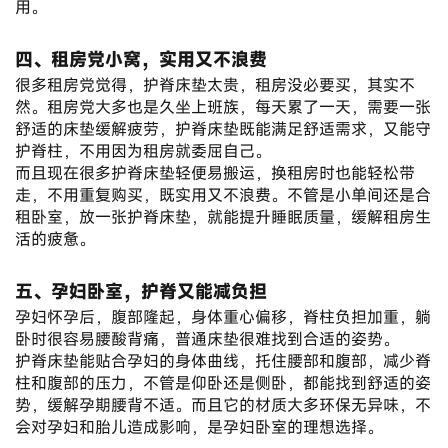
用。
四、租房党小窝，实用又不浪费
很多租房党觉得，护脊床垫太贵，租房没必要买，其实不
然。租房党大多也是久坐上班族，每天累了一天，需要一张
舒适的床垫缓解疲劳，护脊床垫既能满足舒适需求，又能守
护脊柱，不用因为租房就委屈自己。
而且现在很多护脊床垫轻便易搬运，换租房时也能轻松带
走，不用重复购买，既实用又不浪费。不管是小单间还是合
租卧室，放一张护脊床垫，就能提升睡眠质量，缓解租房生
活的疲惫。
五、孕妇卧室，护脊又能减负担
孕妇怀孕后，腹部隆起，身体重心偏移，脊柱负担加重，躺
卧时很容易腰酸背痛，普通床垫很难找到合适的姿势。
护脊床垫能贴合孕妇的身体曲线，托住腰部和腹部，减少脊
柱和腹部的压力，不管是仰卧还是侧卧，都能找到舒适的姿
势，缓解孕期腰背不适。而且它的材质大多环保无异味，不
会对孕妇和胎儿造成影响，是孕妇卧室的理想选择。