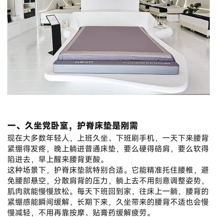
一、久坐党卧室，护脊床垫是刚需
现在大多数年轻人，上班久坐、下班刷手机，一天下来腰背
紧绷得发疼，晚上躺进普通床垫，要么硬得硌肩，要么软得
陷进去，早上醒来腰背更酸。
这种场景下，护脊床垫就特别合适。它能精准托住腰椎，避
免腰部悬空，分散肩背的压力，躺上去不用刻意调整姿势，
肌肉就能慢慢放松。每天下班回到家，往床上一躺，腰背的
紧绷感能瞬间缓解，长期下来，久坐带来的腰背不适也会慢
慢减轻，不用再靠按摩、贴膏药缓解疲劳。