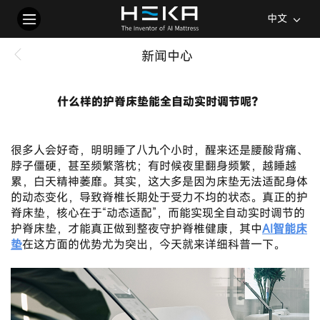
中文
新闻中心
什么样的护脊床垫能全自动实时调节呢？
2026-04-16
很多人会好奇，明明睡了八九个小时，醒来还是腰酸背痛、
脖子僵硬，甚至频繁落枕；有时候夜里翻身频繁，越睡越
累，白天精神萎靡。其实，这大多是因为床垫无法适配身体
的动态变化，导致脊椎长期处于受力不均的状态。真正的护
脊床垫，核心在于“动态适配”，而能实现全自动实时调节的
护脊床垫，才能真正做到整夜守护脊椎健康，其中
AI智能床
垫
在这方面的优势尤为突出，今天就来详细科普一下。