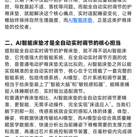
态，长期下来不仅起不到护脊作用，反而会加重颈腰椎负
担，导致晨起不适、落枕等问题。而能全自动实时调节的护
脊床垫，就能解决这个核心痛点，实时适配睡姿变化，让脊
椎始终保持自然生理曲度，而
AI智能床垫
，正是这类护脊床
垫的佼佼者。
二、AI智能床垫才是全自动实时调节的核心担当
提到能全自动实时调节的护脊床垫，就不得不说AI智能床
垫，它凭借强大的智能系统，在全自动实时调节方面的优
势，是普通电动护脊床垫无法比拟的。AI智能床垫之所以能
实现精准的全自动实时调节，核心在于它搭载了一套完整的
智能系统，包括传感系统、AI模型、芯片系统和调节装置，
相当于给床垫装上了“智能大脑”和“敏锐感知器”，能精准捕
捉人体睡眠状态，实时做出适配调节。
和普通护脊床垫相比，AI智能床垫的全自动实时调节更精
准、更智能，无需手动操作，完全实现“床适应人”。当我们
躺下的那一刻，传感系统就会实时感知人体的体重、体型、
睡姿，将数据快速传输给AI模型，而AI模型会结合高质量睡
眠医学数据库，快速分析出当前睡姿下脊椎需要的支撑力度
和高度，再通过芯片系统控制调节装置，在毫秒级内完成调