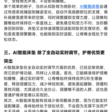
节，全程悄无声息，不会影响睡眠。
举个简单的例子，当你从仰卧转为侧卧时，
AI智能床垫
会通
过传感系统捕捉到睡姿变化，自动升高肩膀部位的支撑，填
补肩膀宽度带来的空隙，同时调整腰部支撑力度，让颈椎和
腰椎始终保持在一条直线上，避免悬空和受力不均；当你翻
身回到仰卧，床垫又会快速调整回适配仰卧的支撑状态，哪
怕是夜里频繁翻身，也能做到实时适配，让脊椎全程处于放
松状态。
三、AI智能床垫 除了全自动实时调节，护脊优势更
突出
AI智能床垫在全自动实时调节方面的优势，已经足够亮眼，
而它的护脊功能，同样让人惊喜。首先，它能精准保护颈椎
和腰椎，通过实时调节，让脊椎始终保持自然S形生理曲
度，释放颈腰压力，减少神经刺激，避免晨起腰酸、颈僵和
落枕问题，尤其适合久坐办公、颈腰椎不适的人群，这也是
普通护脊床垫难以实现的。
其次，AI智能床垫能有效减少夜间翻身次数，因为它能实时
适配睡姿，身体始终处于放松状态，不会因为支撑不当而产
生不适感，从而减少翻身，提升深睡眠质量，让身体在睡眠