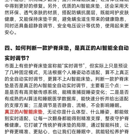
中得到更好的修复。另外，优质的AI智能床垫，还会采用天
然环保、透气亲肤的材质，搭配防螨抗菌层，既能呵护皮肤
健康，又能保持床垫干爽，避免螨虫滋生带来的健康隐患，
同时还具备超静音调节、安全电压设计等优势，使用起来更
安心。
四、如何判断一款护脊床垫，是真正的AI智能全自动
实时调节？
市面上有些护脊床垫宣称能“实时调节”，但实际上只是预设
了几种固定模式，无法根据个人睡姿动态适配，算不上真正
的全自动实时调节，更算不上AI智能床垫。判断一款护脊床
垫是否是真正的AI智能全自动实时调节，主要看三个点：一
是是否有高灵敏传感系统，能精准捕捉睡姿变化；二是是否
有成熟的AI算法和睡眠医学数据库，能快速分析并给出适配
的支撑方案；三是调节是否静音、流畅，不会影响睡眠。
真正的AI智能床垫
，无论你是什么体型、什么睡姿，都能做
到实时适配，让每一次翻身都能得到精准支撑，整夜守护脊
椎健康。它打破了传统护脊床垫的局限，通过智能科技，让
护脊更精准、更贴心，也让我们在睡眠中，就能轻松养护脊