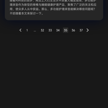
随着AI科技的进步，再加上人们生活水平质量大幅度提高，多功能护
理床垫作为新型的脊椎与睡眠健康护理产品，聚焦了广泛的关注和应
用，使众多人从中获益。那么，多功能护理床垫能解决哪些问题呢？
不妨随着本文来探讨一下。
1
...
32
33
34
35
36
37